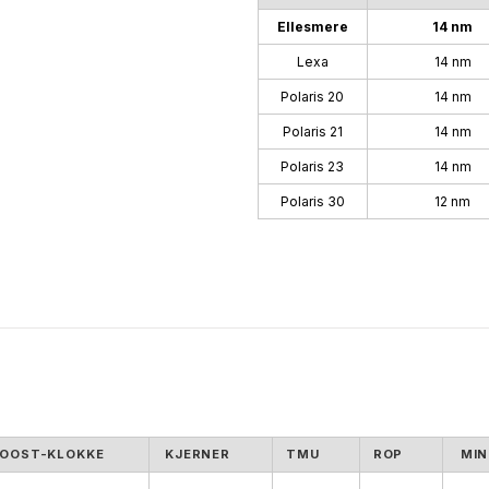
Ellesmere
14 nm
Lexa
14 nm
Polaris 20
14 nm
Polaris 21
14 nm
Polaris 23
14 nm
Polaris 30
12 nm
OOST-KLOKKE
KJERNER
TMU
ROP
MIN