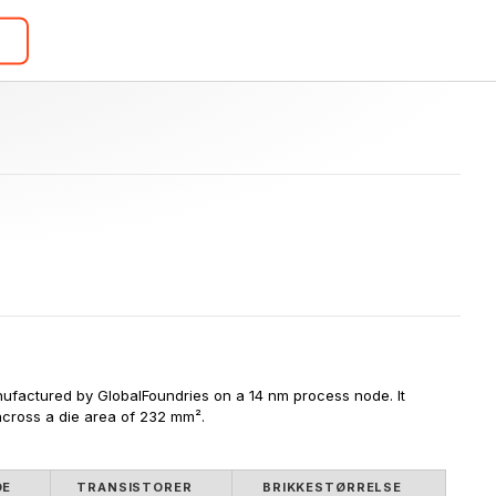
nufactured by GlobalFoundries on a 14 nm process node. It 
 across a die area of 232 mm².
DE
TRANSISTORER
BRIKKESTØRRELSE