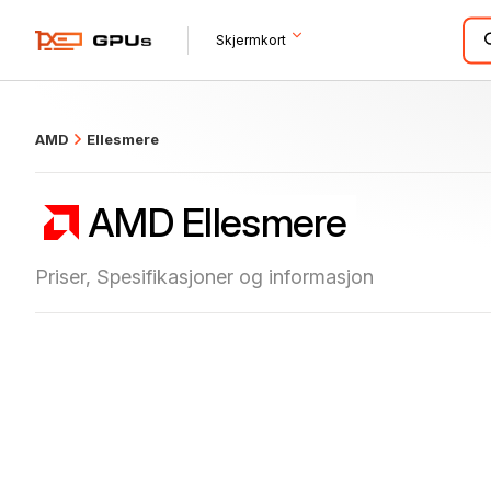
what
Skjermkort
AMD
Ellesmere
AMD Ellesmere
Priser, Spesifikasjoner og informasjon