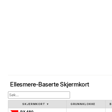
Ellesmere-Baserte Skjermkort
SKJERMKORT
▼
GRUNNKLOKKE
B
RX 480