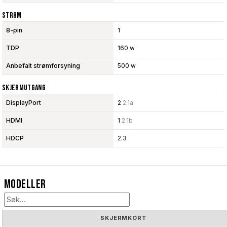
Strøm
8-pin
1
TDP
160 w
Anbefalt strømforsyning
500 w
Skjermutgang
DisplayPort
2
2.1a
HDMI
1
2.1b
HDCP
2.3
Modeller
SKJERMKORT