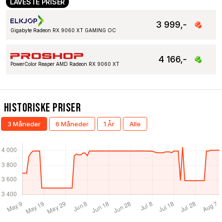
LAVESTE PRISER
3 999,-
Gigabyte Radeon RX 9060 XT GAMING OC
4 166,-
PowerColor Reaper AMD Radeon RX 9060 XT
Historiske Priser
3 Måneder
6 Måneder
1 År
Alle