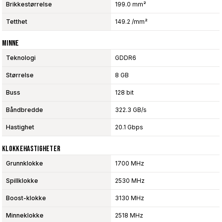
Brikkestørrelse
199.0 mm²
Tetthet
149.2 /mm²
Minne
Teknologi
GDDR6
Størrelse
8 GB
Buss
128 bit
Båndbredde
322.3 GB/s
Hastighet
20.1 Gbps
Klokkehastigheter
Grunnklokke
1700 MHz
Spillklokke
2530 MHz
Boost-klokke
3130 MHz
Minneklokke
2518 MHz