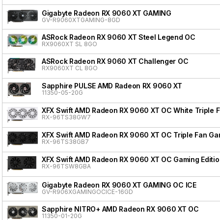
Gigabyte Radeon RX 9060 XT GAMING
GV-R9060XTGAMING-8GD
ASRock Radeon RX 9060 XT Steel Legend OC
RX9060XT SL 8GO
ASRock Radeon RX 9060 XT Challenger OC
RX9060XT CL 8GO
Sapphire PULSE AMD Radeon RX 9060 XT
11350-05-20G
XFX Swift AMD Radeon RX 9060 XT OC White Triple F
RX-96TS38GW7
XFX Swift AMD Radeon RX 9060 XT OC Triple Fan Gam
RX-96TS38GB7
XFX Swift AMD Radeon RX 9060 XT OC Gaming Editio
RX-96TSW8GBA
Gigabyte Radeon RX 9060 XT GAMING OC ICE
GV-R906XGAMINGOCICE-16GD
Sapphire NITRO+ AMD Radeon RX 9060 XT OC
11350-01-20G