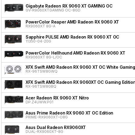
Gigabyte Radeon RX 9060 XT GAMING OC
GV-R9060XTGAMING OC-8GD
PowerColor Reaper AMD Radeon RX 9060 XT
RX9060XT 8G-A
Sapphire PULSE AMD Radeon RX 9060 XT OC
11350-04-20G
PowerColor Hellhound AMD Radeon RX 9060 XT
RX9060XT 8G-L/OC
XFX Swift AMD Radeon RX 9060 XT OC White Gaming 
RX-96TSW8GWQ
XFX Swift AMD Radeon RX 9060XT OC Gaming Editio
RX-96TSW8GBQ
Acer Radeon RX 9060 XT Nitro
DP.Z4UWW.P01
Asus Prime Radeon RX 9060 XT OC Edition
PRIME-RX9060XT-O8G
Asus Dual Radeon RX9060XT
DUAL-RX9060XT-8G